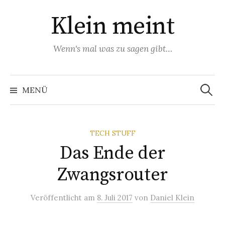
Zum
Klein meint
Inhalt
überspringen
Wenn's mal was zu sagen gibt…
Suchen
nach:
MENÜ
TECH STUFF
Das Ende der
Zwangsrouter
Veröffentlicht
am
8. Juli 2017
von
Daniel Klein