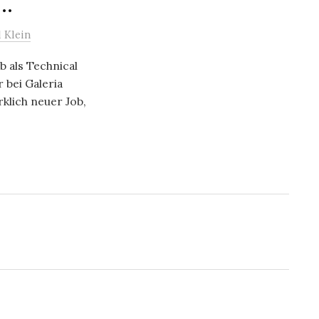
k…
 Klein
 als Technical
 bei Galeria
rklich neuer Job,