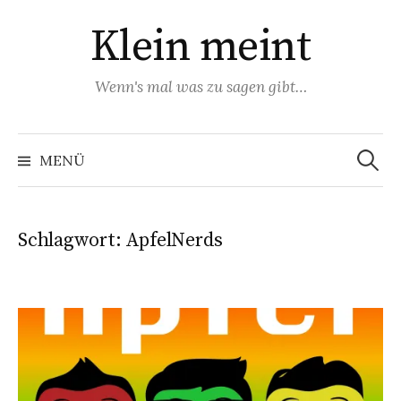
Zum
Klein meint
Inhalt
überspringen
Wenn's mal was zu sagen gibt…
Suchen
nach:
MENÜ
Schlagwort:
ApfelNerds